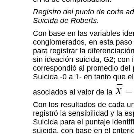
Registro del punto de corte a
Suicida de Roberts.
Con base en las variables iden
conglomerados, en esta paso s
para registrar la diferenciaci
sin ideación suicida, G2; con
correspondió al promedio del 
Suicida -0 a 1- en tanto que e
−
=
asociados al valor de la
X
X
-
=
D
E
Con los resultados de cada un
registró la sensibilidad y la e
Suicida para el puntaje identi
suicida, con base en el criter