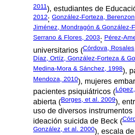
2011
), estudiantes de Educaci
2012
González-Forteza, Berenzon,
;
Jiménez, Mondragón & González-F
Serrano & Flores, 2003
Pérez-Ame
;
Córdova, Rosales
universitarios (
Díaz, Ortíz, González-Forteza & G
Medina-Mora & Sánchez, 1998
), 
Mendoza, 2010
), mujeres emba
López,
pacientes psiquiátricos (
Borges, et al. 2009
abierta (
), en
uso de diversos instrumentos d
Córd
ideación suicida de Beck (
González, et al. 2000
), escala d