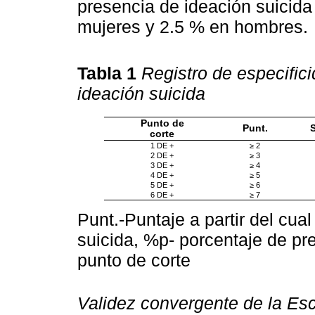
presencia de ideación suicida
mujeres y 2.5 % en hombres.
Tabla 1
Registro de especifici
ideación suicida
Punto de
Punt.
corte
1 DE +
≥ 2
2 DE +
≥ 3
3 DE +
≥ 4
4 DE +
≥ 5
5 DE +
≥ 6
6 DE +
≥ 7
Punt.-Puntaje a partir del cual
suicida, %p- porcentaje de pr
punto de corte
Validez convergente de la Esc