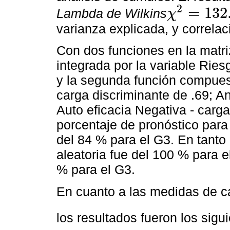
2
=
132
Lambda de Wilkins
χ
χ
2
=
132.1
varianza explicada, y correla
Con dos funciones en la matriz
integrada por la variable Ries
y la segunda función compuest
carga discriminante de .69; A
Auto eficacia Negativa - carga
porcentaje de pronóstico para
del 84 % para el G3. En tanto
aleatoria fue del 100 % para e
% para el G3.
En cuanto a las medidas de ca
los resultados fueron los sigu