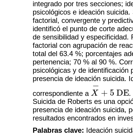
integrado por tres secciones; id
psicológicos e ideación suicida. S
factorial, convergente y predict
identificó el punto de corte ade
de sensibilidad y especificidad.
factorial con agrupación de reac
total del 63.4 %; porcentajes a
pertenencia; 70 % al 90 %. Corre
psicológicas y de identificació
presencia de ideación suicida. I
−
+
5
DE
correspondiente a
.
X
X
-
+
5
DE
Suicida de Roberts es una opció
presencia de ideación suicida, p
resultados encontrados en inves
Palabras clave:
Ideación suicid