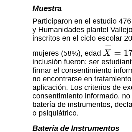
Muestra
Participaron en el estudio 47
y Humanidades plantel Vallejo
inscritos en el ciclo escolar
−
=
17
mujeres (58%), edad
X
X
-
=
17.2
inclusión fueron: ser estudiant
firmar el consentimiento infor
no encontrarse en tratamiento
aplicación. Los criterios de ex
consentimiento informado, no
batería de instrumentos, decla
o psiquiátrico.
Batería de Instrumentos