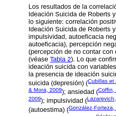
Los resultados de la correlaci
Ideación Suicida de Roberts y
lo siguiente: correlación posit
Ideación Suicida de Roberts y
impulsividad, autoeficacia neg
autoeficacia), percepción neg
(percepción de no contar con 
(véase
Tabla 2
). Lo que confi
ideación suicida con variable
la presencia de ideación suici
Cubillas et
suicida (depresión) (
& Mora, 2009
Coffin,
); ansiedad (
2009
Lazarevich,
); impulsividad (
González-Forteza, 
(autoestima) (