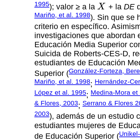
1995
); valor ≥ a la
+ la
DE
d
X
X
-
Mariño, et al. 1998
). Sin que se
criterio en específico. Asimis
investigaciones que abordan e
Educación Media Superior con
Suicida de Roberts-CES-D, r
estudiantes de Educación Me
González-Forteza, Bere
Superior (
Mariño, et al. 1998
Hernández-Cer
;
López et al. 1995
Medina-Mora et 
;
& Flores, 2003
Serrano & Flores 
;
2003
), además de un estudio
estudiantes mujeres de Educa
Unikel
de Educación Superior (