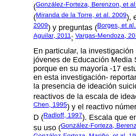
González-Forteza, Berenzon, et al
(
Miranda de la Torre, et al. 2009
(
),
2009
Borges, et al
) y preguntas (
Aguilar, 2011
Vargas-Mendoza, 20
;
En particular, la investigació
jóvenes de Educación Media S
porque en su mayoría -17 estud
en esta investigación- reporta
la presencia de ideación suici
reactivos de la escala de ide
Chen, 1995
) y el reactivo núm
Radloff, 1997
D (
). Escala que e
González-Forteza, Berenz
su uso (
González-Forteza, Mariño, et al. 1