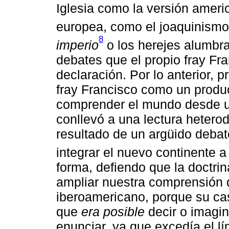
Iglesia como la versión amer
europea, como el joaquinismo
8
imperio
o los herejes alumbr
debates que el propio fray Fra
declaración. Por lo anterior, pr
fray Francisco como un prod
comprender el mundo desde un
conllevó a una lectura heterod
resultado de un argüido debat
integrar el nuevo continente a
forma, defiendo que la doctrin
ampliar nuestra comprensión de
iberoamericano, porque su cas
que
era posible
decir o imagi
enunciar, ya que excedía el lí