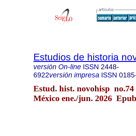
Estudios de historia n
versión On-line
ISSN
2448-
6922
versión impresa
ISSN
0185
Estud. hist. novohisp no.74
México ene./jun. 2026 Epu