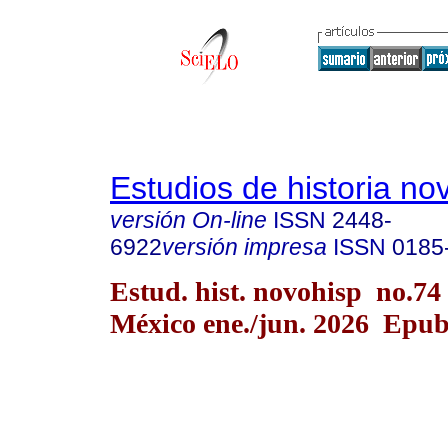
Estudios de historia n
versión On-line
ISSN
2448-
6922
versión impresa
ISSN
0185
Estud. hist. novohisp no.74
México ene./jun. 2026 Epu