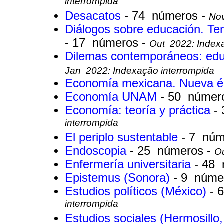
interrompida
Desacatos
- 74 números -
Nov
Diálogos sobre educación. Tem
- 17 números -
Out 2022: Indexa
Dilemas contemporáneos: educ
Jan 2022: Indexação interrompida
Economía mexicana. Nueva 
Economía UNAM
- 50 númer
Economía: teoría y práctica
-
interrompida
El periplo sustentable
- 7 núm
Endoscopia
- 25 números -
Ou
Enfermería universitaria
- 48
Epistemus (Sonora)
- 9 núme
Estudios políticos (México)
- 
interrompida
Estudios sociales (Hermosillo