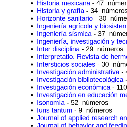
Historia mexicana
- 47 númer
Historia y grafía
- 34 número
Horizonte sanitario
- 30 núme
Ingeniería agrícola y biosist
Ingeniería sísmica
- 37 núme
Ingeniería, investigación y te
Inter disciplina
- 29 números
Interpretatio. Revista de her
Intersticios sociales
- 30 núm
Investigación administrativa
-
Investigación bibliotecológica
Investigación económica
- 11
Investigación en educación 
Isonomía
- 52 números
Iuris tantum
- 9 números
Journal of applied research a
Journal of behavior and feedi