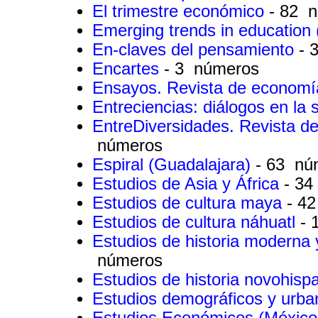
El trimestre económico
- 82 
Emerging trends in education
En-claves del pensamiento
- 
Encartes
- 3 números
Ensayos. Revista de econom
Entreciencias: diálogos en la
EntreDiversidades. Revista d
números
Espiral (Guadalajara)
- 63 nú
Estudios de Asia y África
- 3
Estudios de cultura maya
- 4
Estudios de cultura náhuatl
- 
Estudios de historia modern
números
Estudios de historia novohis
Estudios demográficos y urb
Estudios Económicos (México