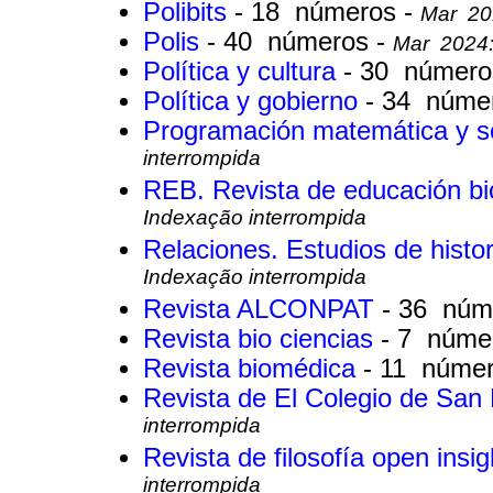
Polibits
- 18 números -
Mar 201
Polis
- 40 números -
Mar 2024:
Política y cultura
- 30 número
Política y gobierno
- 34 núme
Programación matemática y s
interrompida
REB. Revista de educación b
Indexação interrompida
Relaciones. Estudios de histo
Indexação interrompida
Revista ALCONPAT
- 36 núm
Revista bio ciencias
- 7 núme
Revista biomédica
- 11 núme
Revista de El Colegio de San
interrompida
Revista de filosofía open insi
interrompida