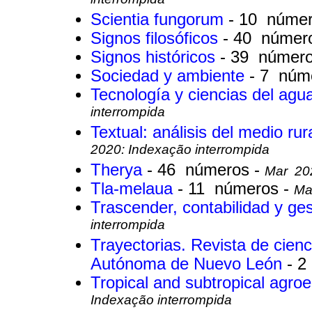
interrompida
Scientia fungorum
- 10 núme
Signos filosóficos
- 40 númer
Signos históricos
- 39 númer
Sociedad y ambiente
- 7 núm
Tecnología y ciencias del ag
interrompida
Textual: análisis del medio ru
2020: Indexação interrompida
Therya
- 46 números -
Mar 202
Tla-melaua
- 11 números -
Ma
Trascender, contabilidad y ge
interrompida
Trayectorias. Revista de cienc
Autónoma de Nuevo León
- 2
Tropical and subtropical agr
Indexação interrompida