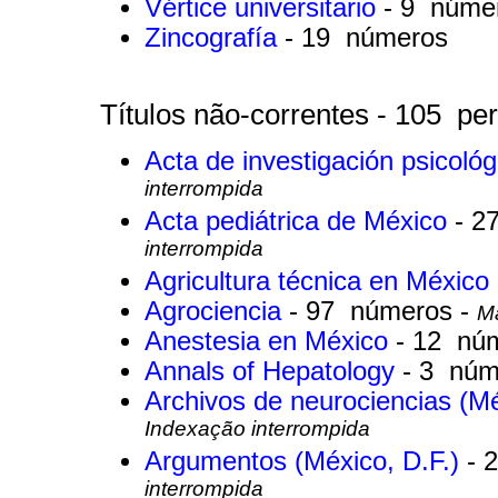
Vértice universitario
- 9 núme
Zincografía
- 19 números
Títulos não-correntes - 105 per
Acta de investigación psicoló
interrompida
Acta pediátrica de México
- 2
interrompida
Agricultura técnica en México
Agrociencia
- 97 números -
Ma
Anestesia en México
- 12 nú
Annals of Hepatology
- 3 núm
Archivos de neurociencias (Mé
Indexação interrompida
Argumentos (México, D.F.)
- 
interrompida