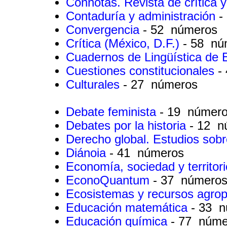
Connotas. Revista de crítica y 
Contaduría y administración
-
Convergencia
- 52 números
Crítica (México, D.F.)
- 58 nú
Cuadernos de Lingüística de 
Cuestiones constitucionales
-
Culturales
- 27 números
Debate feminista
- 19 númer
Debates por la historia
- 12 n
Derecho global. Estudios sobr
Diánoia
- 41 números
Economía, sociedad y territor
EconoQuantum
- 37 número
Ecosistemas y recursos agro
Educación matemática
- 33 
Educación química
- 77 núme