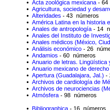
Acta zoológica mexicana
- 64
Agricultura, sociedad y desarr
Alteridades
- 43 números
América Latina en la historia
Anales de antropología
- 14 
Anales del Instituto de Invest
Anales médicos (México, Ciu
Análisis económico
- 26 núm
Andamios
- 60 números
Anuario de letras. Lingüística 
Anuario mexicano de derecho 
Apertura (Guadalajara, Jal.)
-
Archivos de cardiología de M
Archivos de neurociencias (M
Atmósfera
- 98 números
Bibliographica
- 16 números