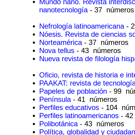
Mundo nano. Revista interdisc
nanotecnología
- 37 números
Nefrología latinoamericana
- 
Nóesis. Revista de ciencias s
Norteamérica
- 37 números
Nova tellus
- 43 números
Nueva revista de filología his
Oficio, revista de historia e in
PAAKAT: revista de tecnologí
Papeles de población
- 99 nú
Península
- 41 números
Perfiles educativos
- 104 núm
Perfiles latinoamericanos
- 4
Polibotánica
- 43 números
Política, globalidad y ciudada