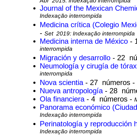
Abr 2015: Indexação interrompida
Journal of the Mexican Chemi
Indexação interrompida
Medicina crítica (Colegio Mex
-
Set 2019: Indexação interrompida
Medicina interna de México
-
interrompida
Migración y desarrollo
- 22 n
Neumología y cirugía de tóra
interrompida
Nova scientia
- 27 números -
Nueva antropología
- 28 núm
Ola financiera
- 4 números -
Panorama económico (Ciudad
Indexação interrompida
Perinatología y reproducció
Indexação interrompida