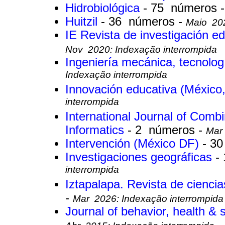
Hidrobiológica
- 75 números 
Huitzil
- 36 números -
Maio 202
IE Revista de investigación 
Nov 2020: Indexação interrompida
Ingeniería mecánica, tecnolog
Indexação interrompida
Innovación educativa (México
interrompida
International Journal of Comb
Informatics
- 2 números -
Mar 
Intervención (México DF)
- 3
Investigaciones geográficas
-
interrompida
Iztapalapa. Revista de cienc
-
Mar 2026: Indexação interrompida
Journal of behavior, health & 