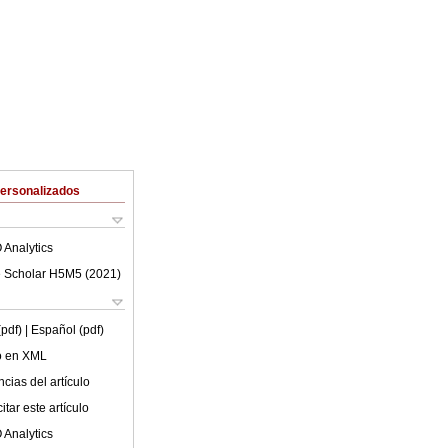
Personalizados
 Analytics
 Scholar H5M5 (
2021
)
(pdf)
| Español (pdf)
lo en XML
cias del artículo
tar este artículo
 Analytics