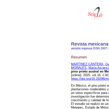
Revista mexicana 
versión impresa
ISSN
2007-
Resumen
MARTINEZ CANTERA, Gab
MORALES, María Ascenci
pino prieto austral en M
[online]. 2025, vol.16, n
https://doi.org/10.29298/r
En México, el pino prieto a
plantaciones maderables y
en sitios específicos para 
investigación fue determina
crecimiento y calidad de f
El estudio se realizó en u
Metepec, Estado de México.