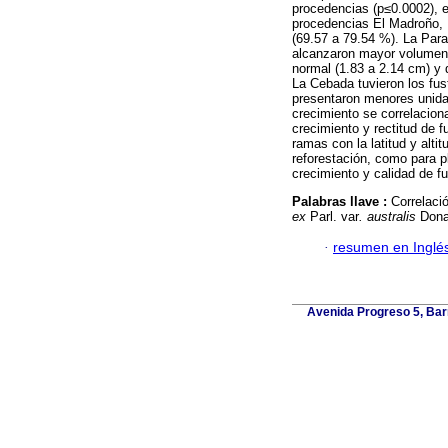
procedencias (p≤0.0002), 
procedencias El Madroño, E
(69.57 a 79.54 %). La Para
alcanzaron mayor volumen 
normal (1.83 a 2.14 cm) y 
La Cebada tuvieron los fu
presentaron menores unida
crecimiento se correlaciona
crecimiento y rectitud de f
ramas con la latitud y alt
reforestación, como para p
crecimiento y calidad de fu
Palabras llave :
Correlació
ex
Parl. var
. australis
Donah
·
resumen en Inglé
Avenida Progreso 5, Barr