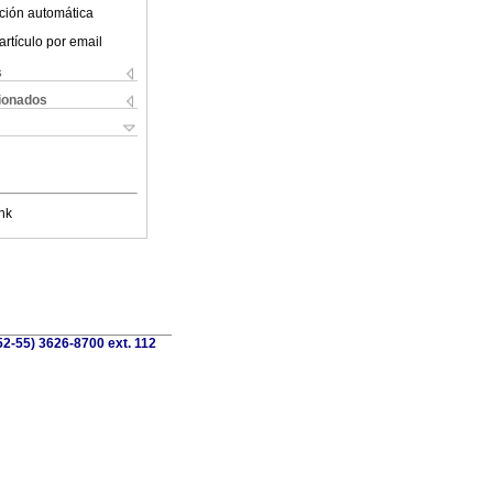
ción automática
artículo por email
s
cionados
nk
52-55) 3626-8700 ext. 112