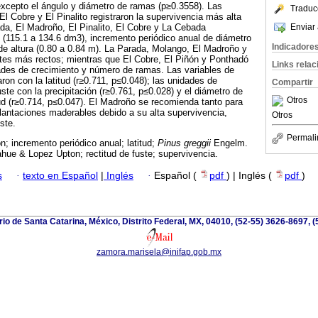
excepto el ángulo y diámetro de ramas (p≥0.3558). Las
Traduc
l Cobre y El Pinalito registraron la supervivencia más alta
Enviar 
da, El Madroño, El Pinalito, El Cobre y La Cebada
(115.1 a 134.6 dm3), incremento periódico anual de diámetro
Indicadore
de altura (0.80 a 0.84 m). La Parada, Molango, El Madroño y
stes más rectos; mientras que El Cobre, El Piñón y Ponthadó
Links rela
des de crecimiento y número de ramas. Las variables de
ron con la latitud (r≥0.711, p≤0.048); las unidades de
Compartir
uste con la precipitación (r≥0.761, p≤0.028) y el diámetro de
Otros
itud (r≥0.714, p≤0.047). El Madroño se recomienda tanto para
lantaciones maderables debido a su alta supervivencia,
Otros
ste.
Permali
n; incremento periódico anual; latitud;
Pinus greggii
Engelm.
ue & Lopez Upton; rectitud de fuste; supervivencia.
s
·
texto en Español
|
Inglés
·
Español (
pdf
) | Inglés (
pdf
)
io de Santa Catarina, México, Distrito Federal, MX, 04010, (52-55) 3626-8697, (
zamora.marisela@inifap.gob.mx