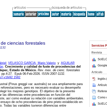
de ciencias forestales
Servicios 
1132
Revista
SciELO
riel
;
VELASCO GARCIA, Mario Valerio
y
AGUILAR
Google
ón
.
Crecimiento y calidad de fuste de procedencias del
etepec, Estado de México.
Rev. mex. de cienc. forestales
Articulo
.92, pp.4-27. Epub 06-Feb-2026. ISSN 2007-1132.
mcf.v16i92.1582
.
Inglés 
ustral (Pinus greggii var. australis) se usa ampliamente para
Artícu
 reforestaciones, pero es necesario evaluar su desempeño
elegir los mejores genotipos. El objetivo de la presente
Referen
r las diferencias entre procedencias en función del
Como ci
uste, así como evaluar su relación con variables ambientales.
n ensayo de ocho procedencias de pino prieto establecido en
SciELO
 Todas las variables tuvieron diferencias entre