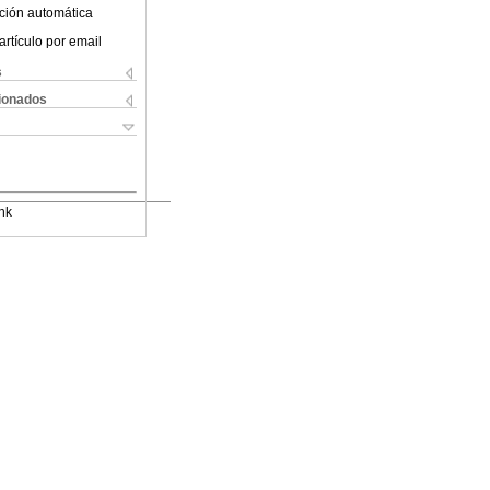
ción automática
artículo por email
s
cionados
nk