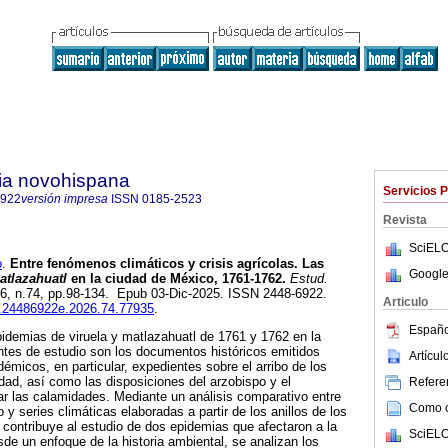
ria novohispana
Servicios 
6922
versión impresa
ISSN
0185-2523
Revista
SciELO
o
.
Entre fenómenos climáticos y crisis agrícolas. Las
Google
atlazahuatl
en la ciudad de México, 1761-1762
.
Estud.
26, n.74, pp.98-134. Epub 03-Dic-2025. ISSN 2448-6922.
Articulo
ih.24486922e.2026.74.77935
.
Españo
epidemias de viruela y matlazahuatl de 1761 y 1762 en la
ntes de estudio son los documentos históricos emitidos
Artícu
émicos, en particular, expedientes sobre el arribo de los
dad, así como las disposiciones del arzobispo y el
Referen
r las calamidades. Mediante un análisis comparativo entre
Como ci
o y series climáticas elaboradas a partir de los anillos de los
n contribuye al estudio de dos epidemias que afectaron a la
SciELO
sde un enfoque de la historia ambiental, se analizan los