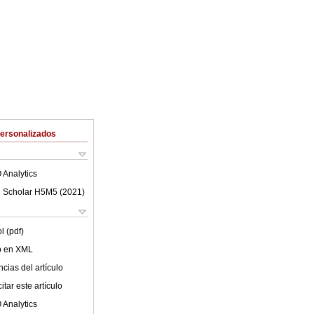
Personalizados
 Analytics
 Scholar H5M5 (
2021
)
l (pdf)
lo en XML
cias del artículo
tar este artículo
 Analytics