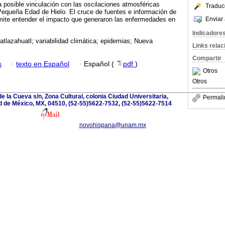
posible vinculación con las oscilaciones atmosféricas
Traduc
 Pequeña Edad de Hielo. El cruce de fuentes e información de
Enviar 
mite entender el impacto que generaron las enfermedades en
Indicadore
matlazahuatl; variabilidad climática; epidemias; Nueva
Links rela
Compartir
s
·
texto en Español
·
Español (
pdf
)
Otros
Otros
e la Cueva s/n, Zona Cultural, colonia Ciudad Universitaria,
Permali
d de México, MX, 04510, (52-55)5622-7532, (52-55)5622-7514
novohispana@unam.mx