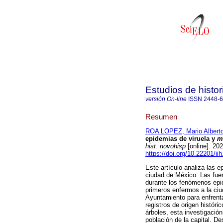
Estudios de histo
versión On-line
ISSN
2448-
Resumen
ROA LOPEZ, Mario Albert
epidemias de viruela y
m
hist. novohisp
[online]. 20
https://doi.org/10.22201/i
Este artículo analiza las 
ciudad de México. Las fue
durante los fenómenos epid
primeros enfermos a la ciu
Ayuntamiento para enfrenta
registros de origen históric
árboles, esta investigació
población de la capital. De