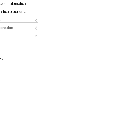
ción automática
artículo por email
s
cionados
nk