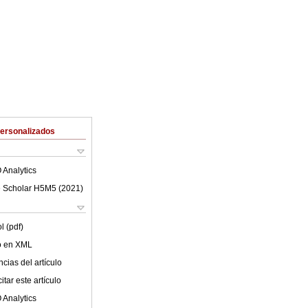
Personalizados
 Analytics
 Scholar H5M5 (
2021
)
l (pdf)
lo en XML
cias del artículo
tar este artículo
 Analytics