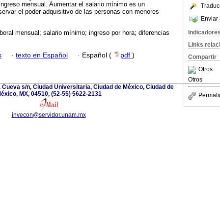
 ingreso mensual. Aumentar el salario mínimo es un
Traduc
ervar el poder adquisitivo de las personas con menores
Enviar 
Indicadore
aboral mensual; salario mínimo; ingreso por hora; diferencias
Links rela
s
·
texto en Español
·
Español (
pdf
)
Compartir
Otros
Otros
la Cueva s/n, Ciudad Universitaria, Ciudad de México, Ciudad de
éxico, MX, 04510, (52-55) 5622-2131
Permali
invecon@servidor.unam.mx