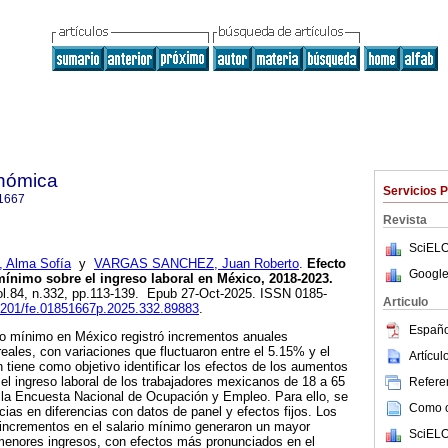
onómica
Servicios 
1667
Revista
SciELO
Alma Sofía
y
VARGAS SANCHEZ, Juan Roberto
.
Efecto
Google
mínimo sobre el ingreso laboral en México, 2018-2023.
vol.84, n.332, pp.113-139. Epub 27-Oct-2025. ISSN 0185-
Articulo
22201/fe.01851667p.2025.332.89883
.
Españo
io mínimo en México registró incrementos anuales
reales, con variaciones que fluctuaron entre el 5.15% y el
Artícu
 tiene como objetivo identificar los efectos de los aumentos
 el ingreso laboral de los trabajadores mexicanos de 18 a 65
Referen
la Encuesta Nacional de Ocupación y Empleo. Para ello, se
Como ci
cias en diferencias con datos de panel y efectos fijos. Los
 incrementos en el salario mínimo generaron un mayor
SciELO
menores ingresos, con efectos más pronunciados en el