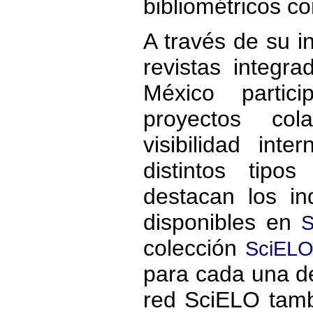
bibliométricos co
A través de su i
revistas integr
México partic
proyectos col
visibilidad int
distintos tipo
destacan los i
disponibles en
S
colección
SciELO
para cada una de 
red SciELO tamb