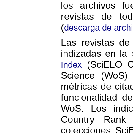
los archivos f
revistas de to
(
descarga de arch
Las revistas de
indizadas en la
(SciELO CI
Index
Science (WoS),
métricas de cita
funcionalidad de
WoS. Los indi
Country Rank 
colecciones Sc