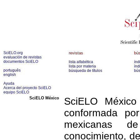
SciELO.org
revistas
bús
evaluación de revistas
documentos SciELO
lista alfabética
índ
lista por materia
índ
português
búsqueda de títulos
bús
english
Ayuda
Acerca del proyecto SciELO
equipo SciELO
SciELO México
SciELO México 
conformada por
mexicanas d
conocimiento, de