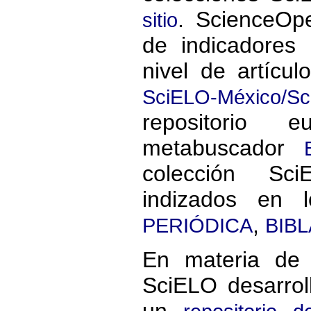
. ScienceOpe
sitio
de indicadores 
nivel de artícul
SciELO-México/S
repositorio
metabuscador
colección Sc
indizados en 
,
PERIÓDICA
BIBL
En materia de 
SciELO desarro
un