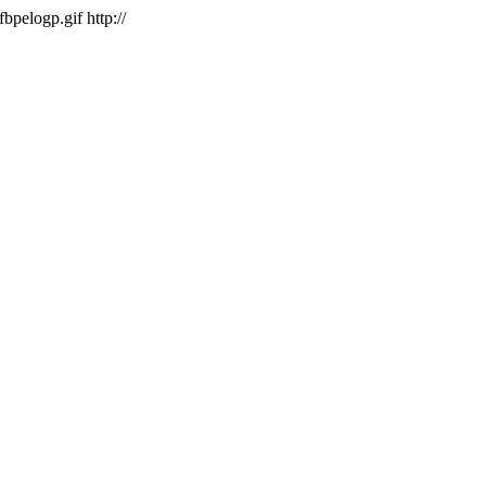
/fbpelogp.gif
http://