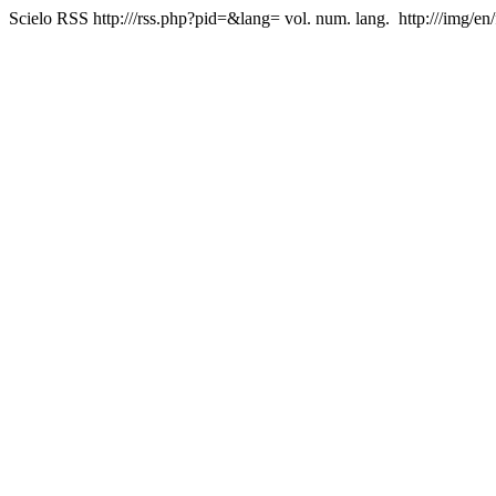
Scielo RSS
http:///rss.php?pid=&lang=
vol. num. lang.
http:///img/en