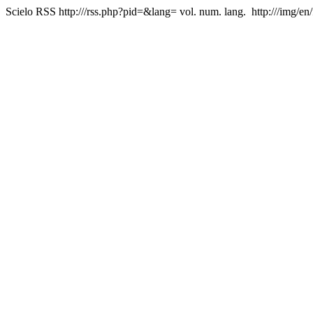
Scielo RSS
http:///rss.php?pid=&lang=
vol. num. lang.
http:///img/en