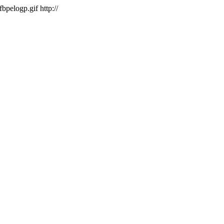
/fbpelogp.gif
http://