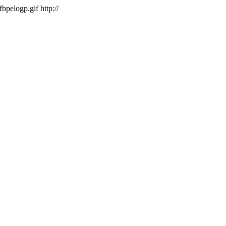
/fbpelogp.gif
http://