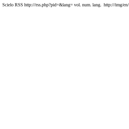
Scielo RSS
http:///rss.php?pid=&lang=
vol. num. lang.
http:///img/en