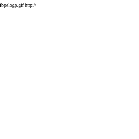
/fbpelogp.gif
http://