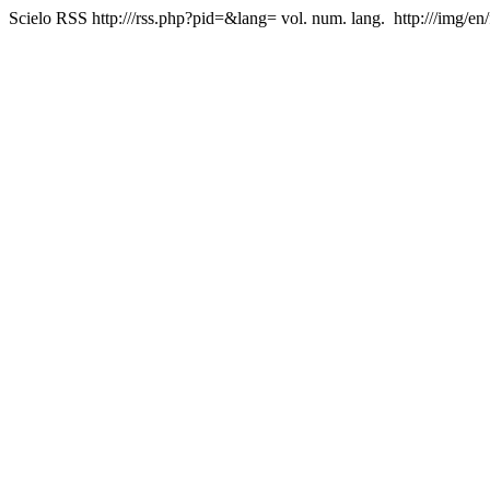
Scielo RSS
http:///rss.php?pid=&lang=
vol. num. lang.
http:///img/en