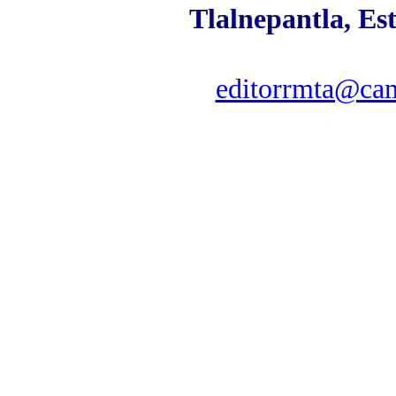
Tlalnepantla, Es
editorrmta@cam