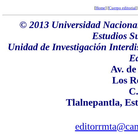
[
Home
]
[
Cuerpo editorial
]
© 2013 Universidad Naciona
Estudios Su
Unidad de Investigación Interdis
E
Av. de
Los Re
C.
Tlalnepantla, Es
editorrmta@cam