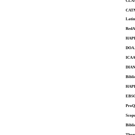
CLA
CAT
Lati
Red
HAP
DOA
ICA
DIA
Bibli
HAP
EBS
ProQ
Scopu
Bibli
Thoms