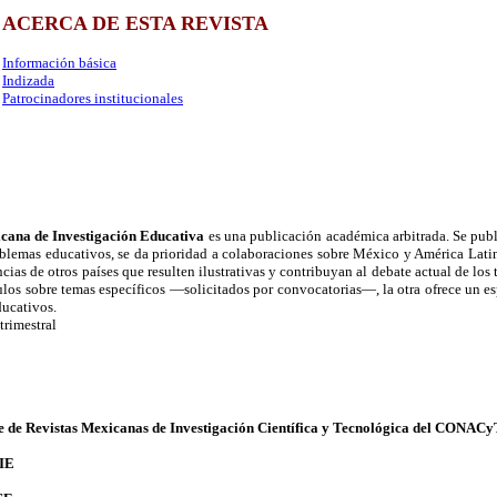
ACERCA DE ESTA REVISTA
Información básica
Indizada
Patrocinadores institucionales
cana de Investigación Educativa
es una publicación académica arbitrada. Se publ
blemas educativos, se da prioridad a colaboraciones sobre México y América Lati
cias de otros países que resulten ilustrativas y contribuyan al debate actual de lo
culos sobre temas específicos —solicitados por convocatorias—, la otra ofrece un es
ducativos.
trimestral
e de Revistas Mexicanas de Investigación Científica y Tecnológica del CONAC
IE