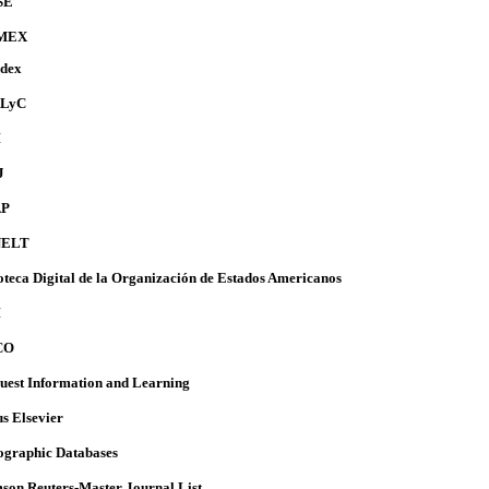
SE
MEX
ndex
ALyC
I
J
AP
NELT
oteca Digital de la Organización de Estados Americanos
I
CO
uest Information and Learning
s Elsevier
ographic Databases
on Reuters-Master Journal List