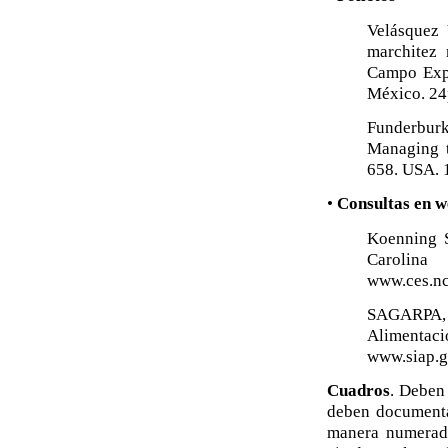
Velásquez
marchitez 
Campo Expe
México. 24
Funderburk
Managing t
658. USA. 
•
Consultas en 
Koenning S
Caroli
www.ces.nc
SAGARPA, S
Alimentaci
www.siap.g
Cuadros
. Deben 
deben documentar
manera numerada,