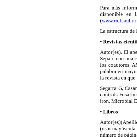
Para más inform
disponible en 
(
www.rmf.smf.o
La estructura de 
•
Revistas cientí
Autor(es). El ap
Separe con una co
los coautores. A
palabra en mayu
la revista en qu
Segarra G, Casan
controls Fusarium
iron. Microbial 
•
Libros
Autor(es)(Apelli
(usar mayúscula s
número de página