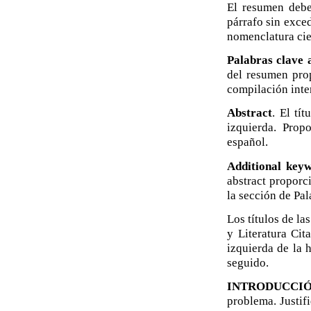
El resumen debe 
párrafo sin exced
nomenclatura cien
Palabras clave 
del resumen prop
compilación inter
Abstract
. El tí
izquierda. Prop
español.
Additional key
abstract proporci
la sección de Pal
Los títulos de l
y Literatura Cit
izquierda de la 
seguido.
INTRODUCCI
problema. Justif