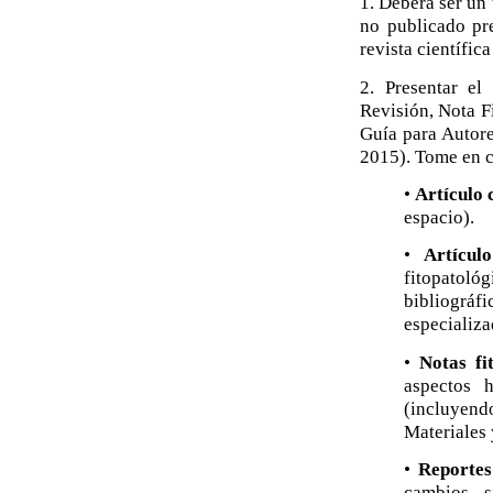
1. Deberá ser un 
no publicado pr
revista científic
2. Presentar el
Revisión, Nota F
Guía para Autore
2015). Tome en c
•
Artículo 
espacio).
•
Artícul
fitopatoló
bibliográf
especializa
•
Notas fi
aspectos 
(incluyend
Materiales 
•
Reportes
cambios s