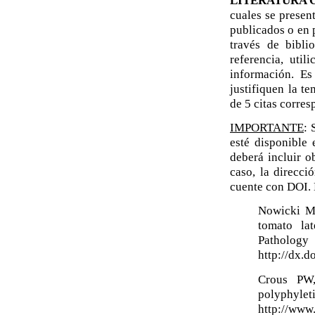
cuales se presen
publicados o en 
través de bibl
referencia, uti
información. Es
justifiquen la t
de 5 citas corres
IMPORTANTE
: 
esté disponible
deberá incluir o
caso, la direcci
cuente con DOI.
Nowicki M
tomato la
Patholog
http://dx.
Crous PW,
polyphyle
http://www