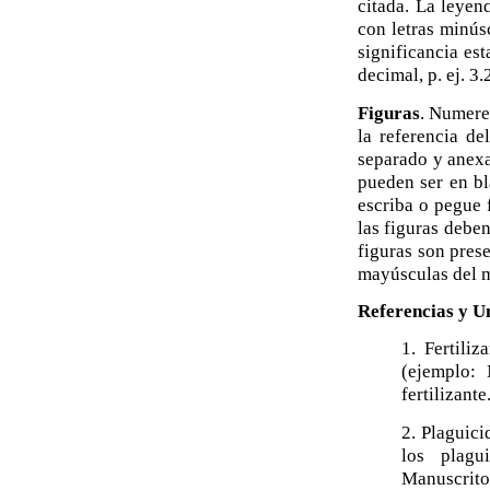
citada. La leyen
con letras minúsc
significancia est
decimal, p. ej. 
Figuras
. Numere 
la referencia de
separado y anexa
pueden ser en bl
escriba o pegue 
las figuras debe
figuras son pres
mayúsculas del 
Referencias y U
1. Fertiliz
(ejemplo: 
fertilizante
2. Plaguici
los plagu
Manuscrito