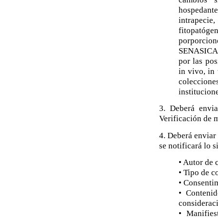
hospedant
intrapecie
fitopatóg
porporcio
SENASICA p
por las pos
in vivo, in
coleccion
institucion
3. Deberá envia
Verificación de 
4. Deberá enviar
se notificará lo s
• Autor de 
• Tipo de c
• Consentim
• Contenid
consideraci
• Manifie