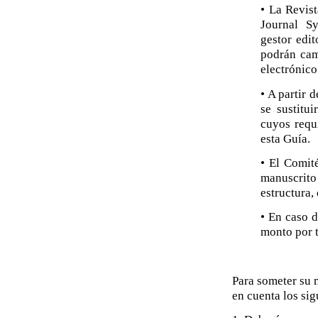
• La Revis
Journal S
gestor edit
podrán cam
electrónic
• A partir 
se sustitu
cuyos requ
esta Guía.
• El Comit
manuscrito 
estructura,
• En caso d
monto por 
Para someter su 
en cuenta los sig