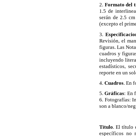
2.
Formato del t
1.5 de interline
serán de 2.5 cm 
(excepto el prime
3.
Especificacio
Revisión, el man
figuras. Las Not
cuadros y figura
incluyendo liter
estadísticos, s
reporte en un sol
4.
Cuadros
. En 
5.
Gráficas
: En 
6. Fotografías: 
son a blanco/negr
Título
. El título
específicos no 