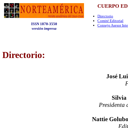
CUERPO ED
Directorio
Comité Editorial
ISSN 1870-3550
Consejo Asesor Int
versión impresa
Directorio:
José Lui
Silvia
Presidenta 
Nattie Golub
Edit