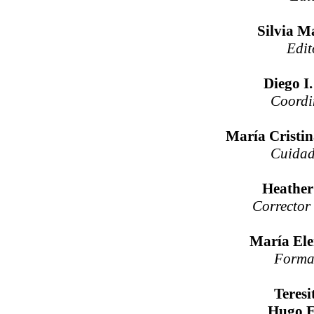
Silvia M
Edit
Diego I
Coordi
María Cristi
Cuidad
Heathe
Corrector 
María Ele
Formac
Teresi
Hugo E