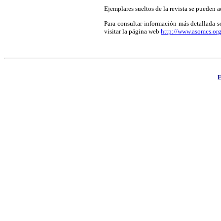
Ejemplares sueltos de la revista se pueden ad
Para consultar información más detallada 
visitar la página web
http://www.asomcs.or
E