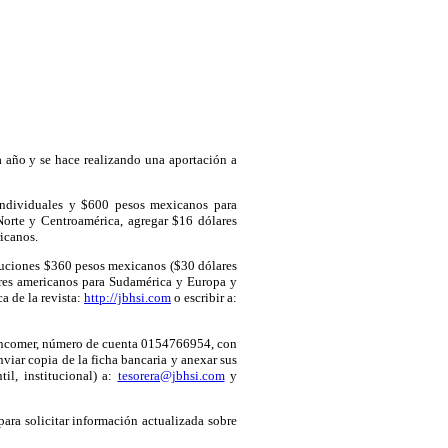
a año y se hace realizando una aportación a
 individuales y $600 pesos mexicanos para
Norte y Centroamérica, agregar $16 dólares
icanos.
tuciones $360 pesos mexicanos ($30 dólares
res americanos para Sudamérica y Europa y
a de la revista:
http://jbhsi.com
o escribir a:
ancomer, número de cuenta 0154766954, con
 copia de la ficha bancaria y anexar sus
til, institucional) a:
tesorera@jbhsi.com
y
ara solicitar información actualizada sobre