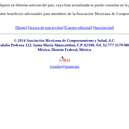
quirir en librerías selectas del país, cuya lista actualizada se puede consultar en la 
sobre beneficios adicionales para miembros de la Asociación Mexicana de Compor
g
[
Home
] [
Acerca de esta revista
] [
Cuerpo editorial
] [
Suscripción
]
© 2014 Asociación Mexicana de Comportamiento y Salud, A.C.
ulalio Pedroza 122, Santa María Ahuacatitlan, C.P. 62100, Tel. 52-777 3179-98
México, Distrito Federal, México
jcpedro@unam.mx