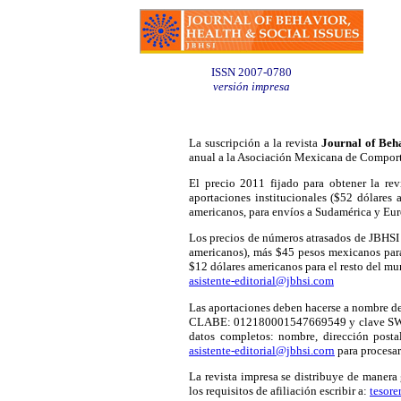
ISSN 2007-0780
versión impresa
La suscripción a la revista
Journal of Beha
anual a la Asociación Mexicana de Comport
El precio 2011 fijado para obtener la re
aportaciones institucionales ($52 dólares
americanos, para envíos a Sudamérica y Eur
Los precios de números atrasados de JBHSI
americanos), más $45 pesos mexicanos par
$12 dólares americanos para el resto del mun
asistente-editorial@jbhsi.com
Las aportaciones deben hacerse a nombre 
CLABE: 012180001547669549 y clave SWIFT
datos completos: nombre, dirección postal, 
asistente-editorial@jbhsi.corn
para procesar
La revista impresa se distribuye de manera
los requisitos de afiliación escribir a:
tesor