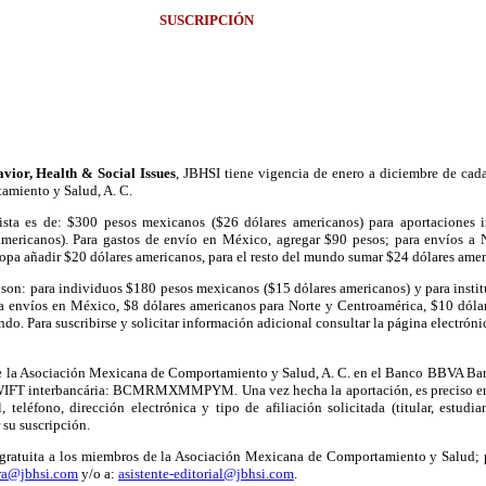
SUSCRIPCIÓN
vior, Health & Social Issues
, JBHSI tiene vigencia de enero a diciembre de cad
amiento y Salud, A. C.
vista es de: $300 pesos mexicanos ($26 dólares americanos) para aportaciones
 americanos). Para gastos de envío en México, agregar $90 pesos; para envíos a 
opa añadir $20 dólares americanos, para el resto del mundo sumar $24 dólares amer
 son: para individuos $180 pesos mexicanos ($15 dólares americanos) y para insti
a envíos en México, $8 dólares americanos para Norte y Centroamérica, $10 dóla
do. Para suscribirse y solicitar información adicional consultar la página electrónic
de la Asociación Mexicana de Comportamiento y Salud, A. C. en el Banco BBVA B
 interbancária: BCMRMXMMPYM. Una vez hecha la aportación, es preciso enviar
teléfono, dirección electrónica y tipo de afiliación solicitada (titular, estudian
 su suscripción.
 gratuita a los miembros de la Asociación Mexicana de Comportamiento y Salud; p
era@jbhsi.com
y/o a:
asistente-editorial@jbhsi.com
.