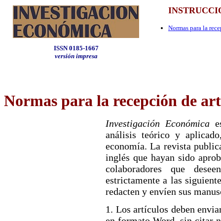
INSTRUCCI
Normas para la rece
ISSN 0185-1667
versión impresa
Normas para la recepción de art
Investigación Económica
es
análisis teórico y aplicad
economía. La revista publica
inglés que hayan sido apro
colaboradores que desee
estrictamente a las siguien
redacten y envíen sus manusc
1. Los artículos deben envia
en formato Word, sin citar ni