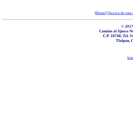
[
Home
] [
Acerca de esta 
©
2017
Camino al Ajusco No
C.P. 10740, Tel. 5
Tlalpan, 
hi