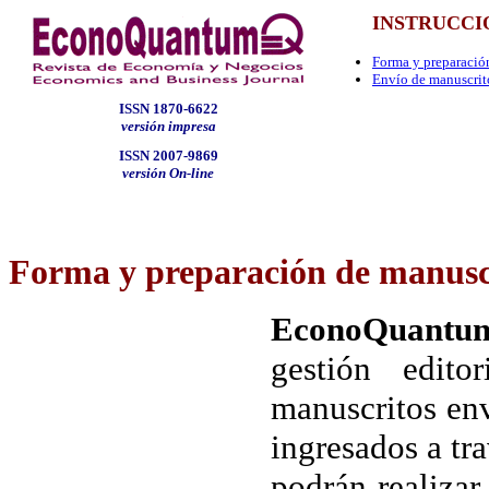
INSTRUCCI
Forma y preparació
Envío de manuscrit
ISSN 1870-6622
versión impresa
ISSN 2007-9869
versión On-line
Forma y preparación de manusc
EconoQuantu
gestión edito
manuscritos env
ingresados a tra
podrán realizar