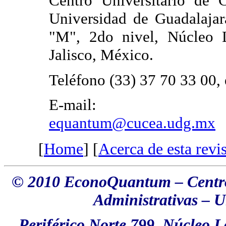
Centro Universitario de C
Universidad de Guadalajar
"M", 2do nivel, Núcleo 
Jalisco, México.
Teléfono (33) 37 70 33 00, 
E-mai
equantum@cucea.udg.mx
[
Home
] [
Acerca de esta revis
© 2010 EconoQuantum – Centro 
Administrativas
–
Un
Periférico Norte 799, Núcleo 