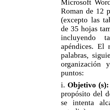
Microsoft Wor
Roman de 12 pu
(excepto las t
de 35 hojas ta
incluyendo ta
apéndices. El
palabras, sigui
organización y
puntos:
i.
Objetivo (s):
propósito del 
se intenta alc