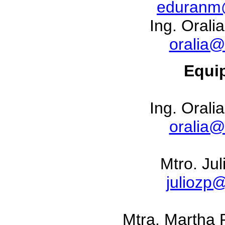
eduranm
Ing. Orali
oralia
Equip
Ing. Orali
oralia
Mtro. Jul
julioz
Mtra. Martha 