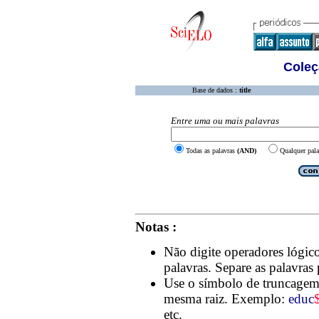
Coleç
Base de dados :
title
Entre uma ou mais palavras
Todas as palavras
(AND)
Qualquer pal
Notas :
Não digite operadores lóg
palavras. Separe as palavras
Use o símbolo de truncage
mesma raiz. Exemplo:
educ
etc.