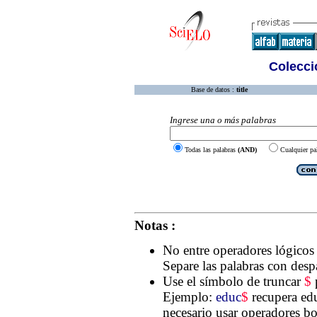
Colecció
Base de datos :
title
Ingrese una o más palabras
Todas las palabras
(AND)
Cualquier pa
Notas :
No entre operadores lógico
Separe las palabras con desp
Use el símbolo de truncar
$
p
Ejemplo:
educ
$
recupera edu
necesario usar operadores