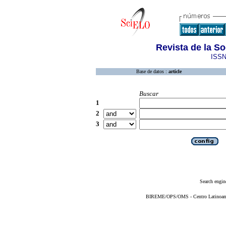
Revista de la S
ISSN
Base de datos :
article
Buscar
1
2
3
Search engin
BIREME/OPS/OMS - Centro Latinoameri