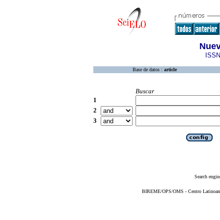
Nuev
ISSN
Base de datos :
article
Buscar
1
2
3
Search engin
BIREME/OPS/OMS - Centro Latinoameri