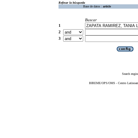
Refinar la búsqueda
Base de datos :
article
Buscar
1
2
3
Search engin
BIREME/OPS/OMS - Centro Latinoameri