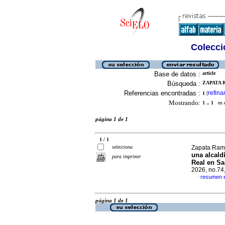
Colecció
Base de datos :
article
Búsqueda :
ZAPATA R
Referencias encontradas :
refina
1
[
Mostrando:
1 .. 1
en el
página 1 de 1
1 / 1
selecciona
Zapata Ramí
una alcald
para imprimir
Real en Sa
2026, no.74
resumen 
·
página 1 de 1