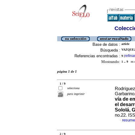
Colecció
Base de datos :
article
Búsqueda :
VAZQUEZ
Referencias encontradas :
refina
9
[
Mostrando:
1 .. 9
en el
página 1 de 1
1 / 9
Rodríguez
selecciona
Garbarino
para imprimir
vía de e
el desar
Sololá, 
no.22. IS
resume
·
2 / 9