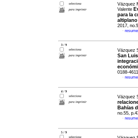
Vázquez M
selecciona
E
Valente
para imprimir
para la c
altiplan
2017, no.
resume
·
3 / 9
selecciona
Vázquez S
San Luis
para imprimir
integrac
económi
0188-461
resume
·
4 / 9
selecciona
Vázquez S
relacion
para imprimir
Bahías d
no.55, p.
resume
·
5 / 9
selecciona
Vázquez S