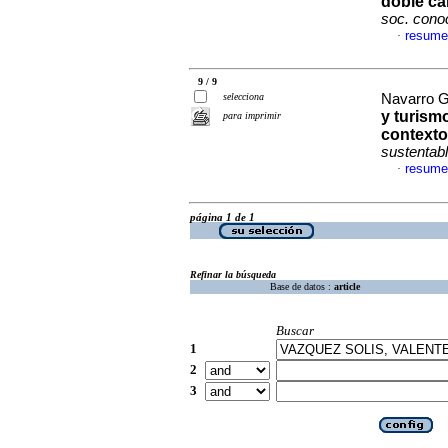
doble ca
soc. cono
resume
·
9 / 9
selecciona
Navarro G
y turism
para imprimir
contexto
sustentab
resume
·
página 1 de 1
Refinar la búsqueda
Base de datos :
article
Buscar
1
2
3