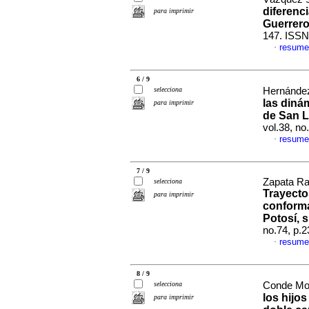
diferenc
para imprimir
Guerrero
147. ISSN
resume
·
6 / 9
selecciona
Hernández
las diná
para imprimir
de San L
vol.38, n
resume
·
7 / 9
Zapata Ra
selecciona
Trayecto
para imprimir
conforma
Potosí, s
no.74, p.
resume
·
8 / 9
selecciona
Conde Mor
los hijo
para imprimir