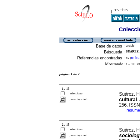
Colecció
Base de datos :
article
Búsqueda :
SUAREZ,
Referencias encontradas :
refin
15
[
Mostrando:
1 .. 10
en 
página 1 de 2
1 / 15
selecciona
Suárez, H
cultural
.
para imprimir
256. ISSN
resume
·
2 / 15
selecciona
Suárez, H
sociolog
para imprimir