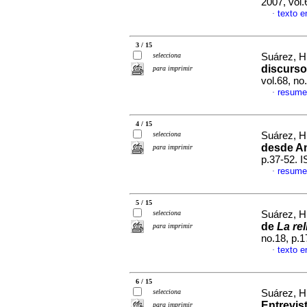
2007, vol
texto e
·
3 / 15
selecciona
Suárez, H
discurso
para imprimir
vol.68, n
resume
·
4 / 15
selecciona
Suárez, H
desde Am
para imprimir
p.37-52. 
resume
·
5 / 15
selecciona
Suárez, H
de
La re
para imprimir
no.18, p.
texto e
·
6 / 15
selecciona
Suárez, H
Entrevis
para imprimir