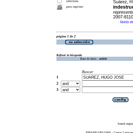
selecciona
Suárez, H
indestru
para imprimir
represent
2007-811
texto e
·
página 1 de 2
Refinar la búsqueda
Base de datos :
article
Buscar
1
2
3
Search engin
BIREME/OPS/OMS - Centro Latinoameri