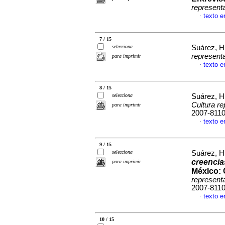
represent
texto e
·
7 / 15
selecciona
Suárez, H
represent
para imprimir
texto e
·
8 / 15
selecciona
Suárez, H
Cultura r
para imprimir
2007-811
texto e
·
9 / 15
selecciona
Suárez, H
creencia
para imprimir
MéxIco:
represent
2007-811
texto e
·
10 / 15