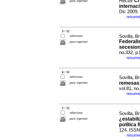
Cr
Héctor
para imprimir
internac
Dic 2009,
resume
·
3 / 12
Sovilla, B
selecciona
Federali
para imprimir
secesion
no.332, p
resume
·
4 / 12
selecciona
Sovilla, B
remesas
para imprimir
vol.81, n
resume
·
5 / 12
selecciona
Sovilla, B
¿estabil
para imprimir
política 
124. ISSN
resume
·