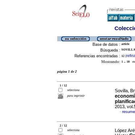
Colecció
Base de datos :
article
Búsqueda :
SOVILLA,
Referencias encontradas :
refin
12
[
Mostrando:
1 .. 10
en 
página 1 de 2
1 / 12
selecciona
Sovilla, 
economí
para imprimir
planific
2013, vol
resume
·
2 / 12
López Aré
selecciona