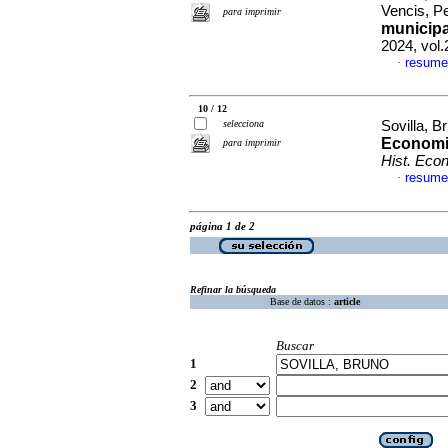
Vencis, P
para imprimir
municipa
2024, vol
resume
·
10 / 12
selecciona
Sovilla, B
Economi
para imprimir
Hist. Eco
resume
·
página 1 de 2
Refinar la búsqueda
Base de datos :
article
Buscar
1
2
3