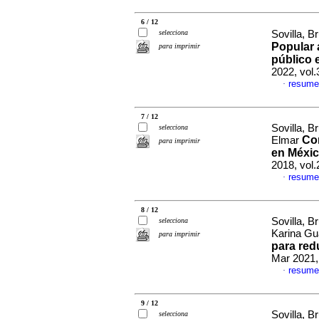
6 / 12
selecciona
Sovilla, 
Popular a
para imprimir
público 
2022, vol.
resume
·
7 / 12
Sovilla, 
selecciona
Con
Elmar
para imprimir
en Méxic
2018, vol
resume
·
8 / 12
Sovilla, 
selecciona
Karina G
para imprimir
para red
Mar 2021,
resume
·
9 / 12
Sovilla, 
selecciona