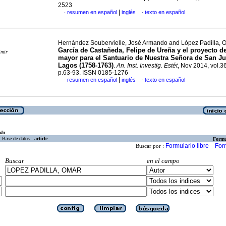
2523
|
resumen en español
inglés
texto en español
·
·
Hernández Soubervielle, José Armando and López Padilla,
García de Castañeda, Felipe de Ureña y el proyecto de
imir
mayor para el Santuario de Nuestra Señora de San Ju
Lagos (1758-1763)
.
An. Inst. Investig. Estét
, Nov 2014, vol.3
p.63-93. ISSN 0185-1276
|
resumen en español
inglés
texto en español
·
·
eda
Base de datos :
article
Formu
Formulario libre
For
Buscar por :
Buscar
en el campo