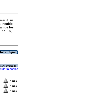
Juan
 Omar
l retablo
an de los
6, no.105,
lario avanzado
mulario básico