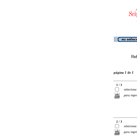
Ref
página 1 de 1
1 / 3
selecciona
para impr
2 / 3
selecciona
para impr