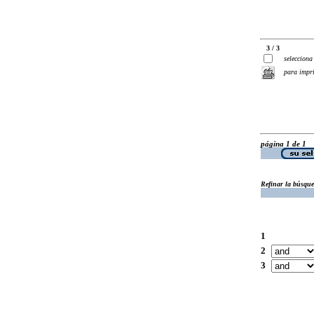
3 / 3
selecciona
para impr
página 1 de 1
Refinar la búsqu
1
2
3