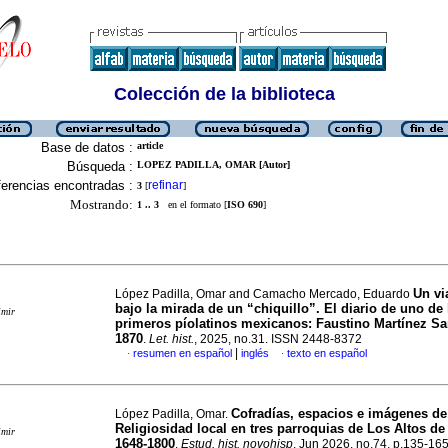
Colección de la biblioteca
Base de datos :
article
Búsqueda :
LOPEZ PADILLA, OMAR [Autor]
erencias encontradas :
refinar
3
[
]
Mostrando:
1 .. 3
en el formato [
ISO 690
]
Un vi
López Padilla, Omar and Camacho Mercado, Eduardo
bajo la mirada de un “chiquillo”. El diario de uno de 
imir
primeros píolatinos mexicanos: Faustino Martínez Sa
1870
.
Let. hist.
, 2025, no.31. ISSN 2448-8372
|
resumen en español
inglés
texto en español
·
·
Cofradías, espacios e imágenes de
López Padilla, Omar.
Religiosidad local en tres parroquias de Los Altos de 
imir
1648-1800
.
Estud. hist. novohisp
, Jun 2026, no.74, p.135-16