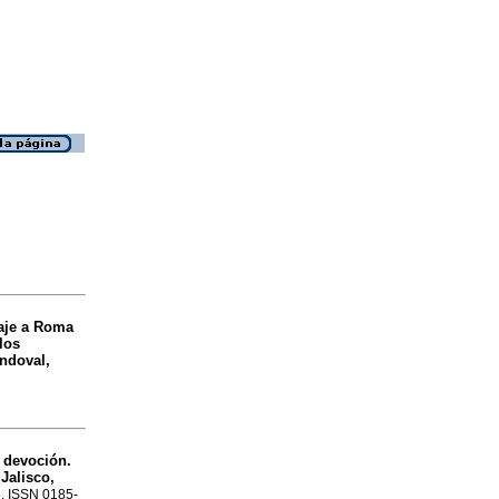
aje a Roma
los
ndoval,
 devoción.
Jalisco,
5. ISSN 0185-