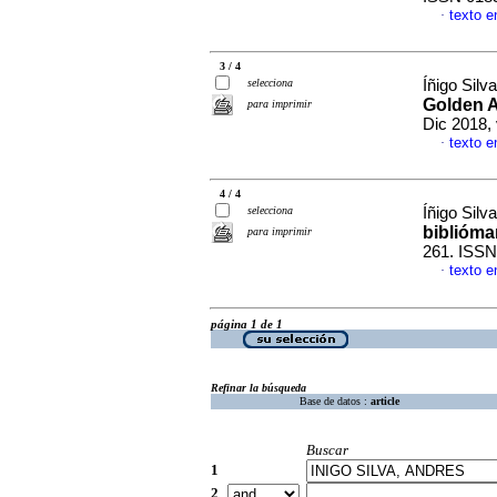
texto e
·
3 / 4
selecciona
Íñigo Silv
Golden A
para imprimir
Dic 2018,
texto e
·
4 / 4
selecciona
Íñigo Silv
biblióma
para imprimir
261. ISS
texto e
·
página 1 de 1
Refinar la búsqueda
Base de datos :
article
Buscar
1
2