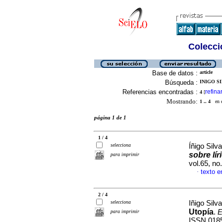
Colecció
Base de datos :
article
Búsqueda :
INIGO SI
Referencias encontradas :
refina
4
[
Mostrando:
1 .. 4
en el
página 1 de 1
1 / 4
selecciona
Íñigo Silv
sobre lír
para imprimir
vol.65, n
texto e
·
2 / 4
selecciona
Iñigo Silv
Utopía
.
E
para imprimir
ISSN 018