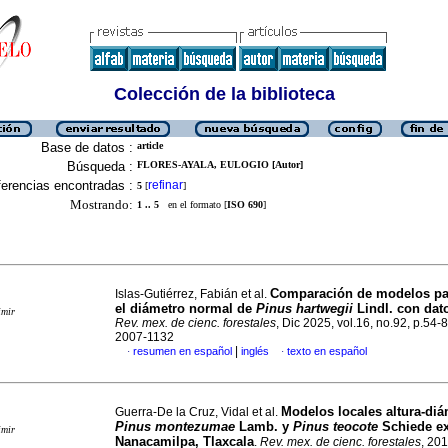
Colección de la biblioteca
Base de datos :
article
Búsqueda :
FLORES-AYALA, EULOGIO [Autor]
erencias encontradas :
refinar
5
[
]
Mostrando:
1 .. 5
en el formato [
ISO 690
]
Comparación de modelos pa
Islas-Gutiérrez, Fabián et al.
el diámetro normal de
Pinus hartwegii
Lindl. con da
imir
Rev. mex. de cienc. forestales
, Dic 2025, vol.16, no.92, p.54-
2007-1132
|
resumen en español
inglés
texto en español
·
·
Modelos locales altura-diá
Guerra-De la Cruz, Vidal et al.
Pinus montezumae
Lamb. y
Pinus teocote
Schiede ex
imir
Nanacamilpa, Tlaxcala
.
Rev. mex. de cienc. forestales
, 201