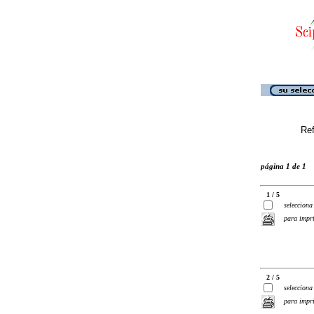
Ref
página 1 de 1
1 / 5
selecciona
para impr
2 / 5
selecciona
para impr