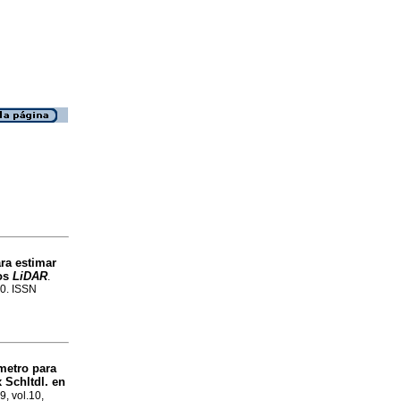
ra estimar
tos
LiDAR
.
80. ISSN
metro para
 Schltdl. en
9, vol.10,