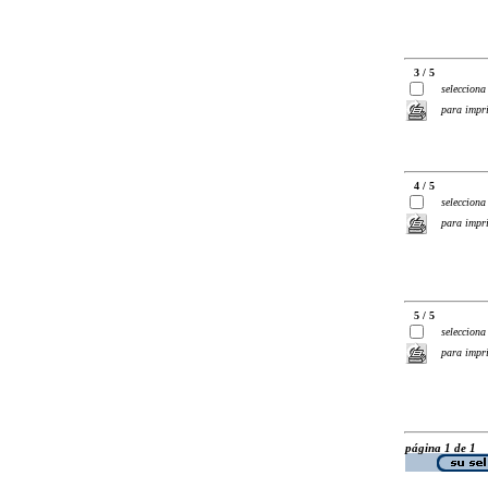
3 / 5
selecciona
para impr
4 / 5
selecciona
para impr
5 / 5
selecciona
para impr
página 1 de 1