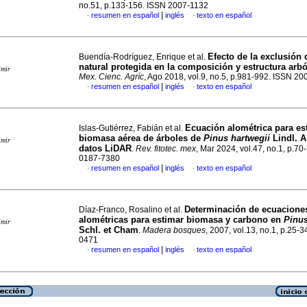
no.51, p.133-156. ISSN 2007-1132
|
resumen en español
inglés
texto en español
·
·
Efecto de la exclusión 
Buendía-Rodríguez, Enrique et al.
natural protegida en la composición y estructura arb
imir
Mex. Cienc. Agríc
, Ago 2018, vol.9, no.5, p.981-992. ISSN 2
|
resumen en español
inglés
texto en español
·
·
Ecuación alométrica para es
Islas-Gutiérrez, Fabián et al.
biomasa aérea de árboles de
Pinus hartwegii
Lindl. A
imir
datos LiDAR
.
Rev. fitotec. mex
, Mar 2024, vol.47, no.1, p.70
0187-7380
|
resumen en español
inglés
texto en español
·
·
Determinación de ecuacione
Díaz-Franco, Rosalino et al.
alométricas para estimar biomasa y carbono en
Pinus
imir
Schl. et Cham
.
Madera bosques
, 2007, vol.13, no.1, p.25-
0471
|
resumen en español
inglés
texto en español
·
·