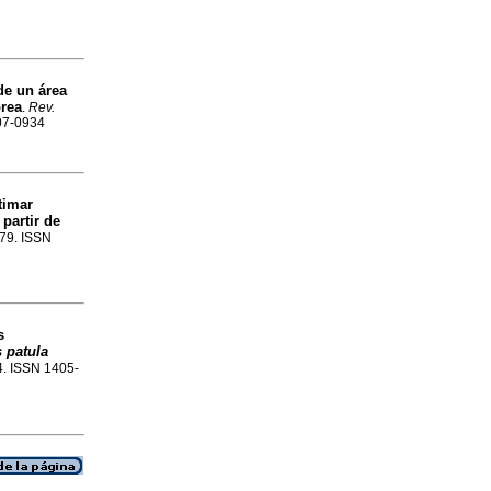
de un área
órea
.
Rev.
007-0934
timar
 partir de
-79. ISSN
s
 patula
34. ISSN 1405-