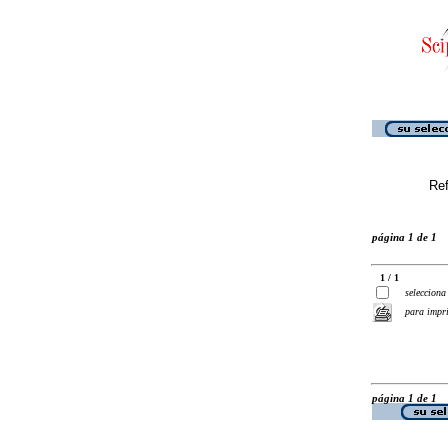
Ref
página 1 de 1
1 / 1
selecciona
para impr
página 1 de 1