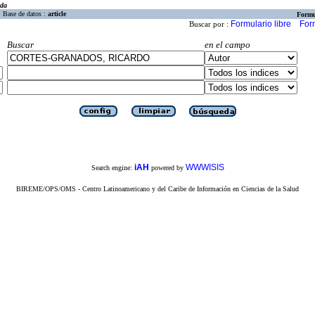
eda
Base de datos :
article
Formu
Formulario libre
For
Buscar por :
Buscar
en el campo
iAH
WWWISIS
Search engine:
powered by
BIREME/OPS/OMS - Centro Latinoamericano y del Caribe de Información en Ciencias de la Salud