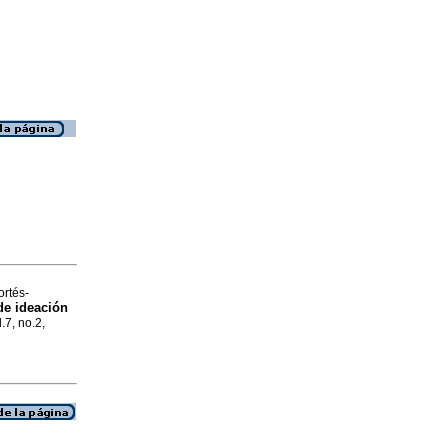
rtés-
 de ideación
l.7, no.2,