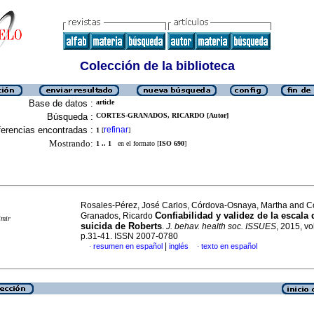
Colección de la biblioteca
Base de datos :
article
Búsqueda :
CORTES-GRANADOS, RICARDO [Autor]
erencias encontradas :
refinar
1
[
]
Mostrando:
1 .. 1
en el formato [
ISO 690
]
Rosales-Pérez, José Carlos, Córdova-Osnaya, Martha and Co
Confiabilidad y validez de la escala
Granados, Ricardo
imir
suicida de Roberts
.
J. behav. health soc. ISSUES
, 2015, vo
p.31-41. ISSN 2007-0780
|
resumen en español
inglés
texto en español
·
·