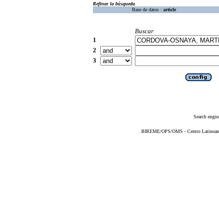
Refinar la búsqueda
Base de datos :
article
Buscar
1
2
3
Search engin
BIREME/OPS/OMS - Centro Latinoameri