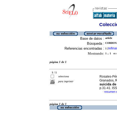
Colecció
Base de datos :
article
Búsqueda :
CORDOVA
Referencias encontradas :
refina
1
[
Mostrando:
1 .. 1
en el
página 1 de 1
1 / 1
Rosales-Pér
selecciona
Granados, 
para imprimir
suicida de
p.31-41. IS
resumen 
·
página 1 de 1