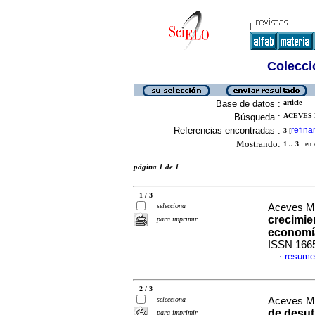
Colecció
Base de datos :
article
Búsqueda :
ACEVES M
Referencias encontradas :
refina
3
[
Mostrando:
1 .. 3
en el
página 1 de 1
1 / 3
selecciona
Aceves Me
crecimien
para imprimir
economí
ISSN 166
resume
·
2 / 3
selecciona
Aceves Me
de desut
para imprimir