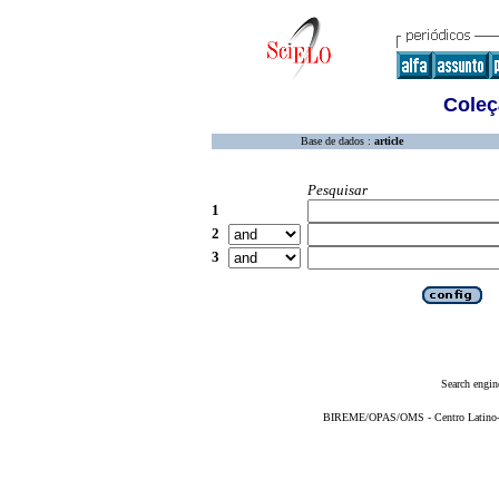
Coleç
Base de dados :
article
Pesquisar
1
2
3
Search engin
BIREME/OPAS/OMS - Centro Latino-Am