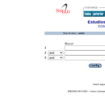
Estudios
ISSN
Base de datos :
article
Buscar
1
2
3
Search engin
BIREME/OPS/OMS - Centro Latinoameri