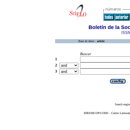
Boletín de la S
ISSN
Base de datos :
article
Buscar
1
2
3
Search engin
BIREME/OPS/OMS - Centro Latinoameri