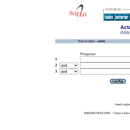
Act
ISSN 
Base de dados :
article
Pesquisar
1
2
3
Search engin
BIREME/OPAS/OMS - Centro Latino-Am